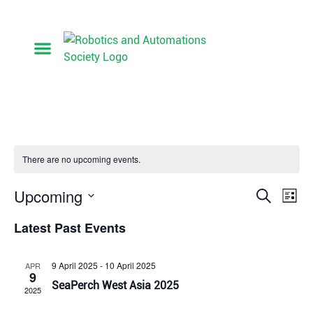
تواصل معنا
كلمة رئيس الجمعية
أعضاء مجلس الإدارة
الأعضاء المؤسسون
There are no upcoming events.
Event
Ev
Upcoming
Search
List
Select
Vi
Searc
date.
Latest Past Events
Na
and
9 April 2025
-
10 April 2025
APR
View
9
SeaPerch West Asia 2025
2025
Navig